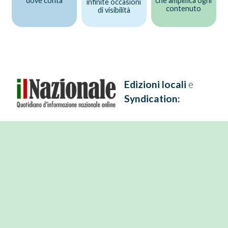
dove conta
che amplifica ogni
infinite occasioni
contenuto
di visibilità
Edizioni locali
e
Syndication: