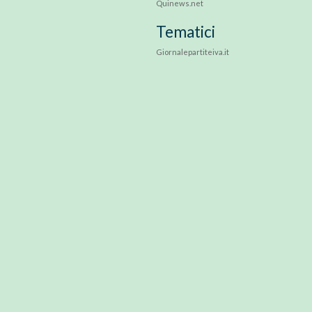
Quinews.net
Tematici
Giornalepartiteiva.it