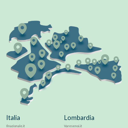
Italia
Lombardia
Ilnazionale.it
Varesenoi.it