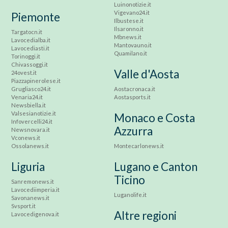
Luinonotizie.it
Vigevano24.it
Piemonte
Ilbustese.it
Ilsaronno.it
Targatocn.it
Mbnews.it
Lavocedialba.it
Mantovauno.it
Lavocediasti.it
Quamilano.it
Torinoggi.it
Chivassoggi.it
Valle d'Aosta
24ovest.it
Piazzapinerolese.it
Grugliasco24.it
Aostacronaca.it
Venaria24.it
Aostasports.it
Newsbiella.it
Valsesianotizie.it
Monaco e Costa
Infovercelli24.it
Azzurra
Newsnovara.it
Vconews.it
Ossolanews.it
Montecarlonews.it
Liguria
Lugano e Canton
Ticino
Sanremonews.it
Lavocediimperia.it
Luganolife.it
Savonanews.it
Svsport.it
Altre regioni
Lavocedigenova.it